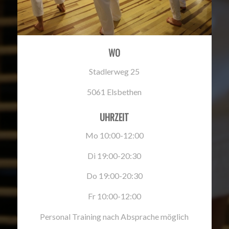
WO
Stadlerweg 25
5061 Elsbethen
UHRZEIT
Mo 10:00-12:00
Di 19:00-20:30
Do 19:00-20:30
Fr 10:00-12:00
Personal Training nach Absprache möglich