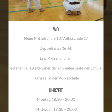
WO
Neue Mittelschule 10, Volksschule 17
Zeppelinstraße 44,
Linz Kleinmünchen,
eigene Halle gegenüber der schmalen Seite der Schule
Turnsaal in der Volksschule
UHRZEIT
Montag 18:30 – 20:00
Mittwoch 18:30 – 20:00