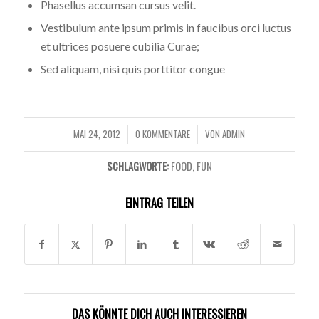
Phasellus accumsan cursus velit.
Vestibulum ante ipsum primis in faucibus orci luctus
et ultrices posuere cubilia Curae;
Sed aliquam, nisi quis porttitor congue
MAI 24, 2012
0 KOMMENTARE
VON
ADMIN
/
/
SCHLAGWORTE:
FOOD
,
FUN
EINTRAG TEILEN
DAS KÖNNTE DICH AUCH INTERESSIEREN